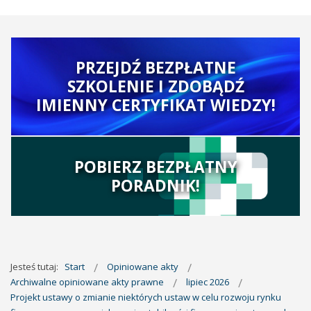
PRZEJDŹ BEZPŁATNE
SZKOLENIE I ZDOBĄDŹ
IMIENNY CERTYFIKAT WIEDZY!
POBIERZ BEZPŁATNY
PORADNIK!
Jesteś tutaj:
Start
Opiniowane akty
Archiwalne opiniowane akty prawne
lipiec 2026
Projekt ustawy o zmianie niektórych ustaw w celu rozwoju rynku