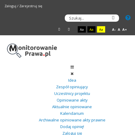
Zaloguj
/
Zarejestruj się
Aa
Aa
Aa
A-
A
A+
Idea
Zespół opiniujący
Uczestnicy projektu
Opiniowane akty
Aktualnie opiniowane
Kalendarium
Archiwalne opiniowane akty prawne
Dodaj opinię!
Zaloguj się