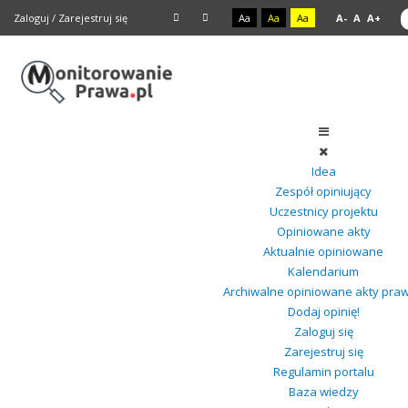
Zaloguj
/
Zarejestruj się
Aa
Aa
Aa
A-
A
A+
Idea
Zespół opiniujący
Uczestnicy projektu
Opiniowane akty
Aktualnie opiniowane
Kalendarium
Archiwalne opiniowane akty pra
Dodaj opinię!
Zaloguj się
Zarejestruj się
Regulamin portalu
Baza wiedzy