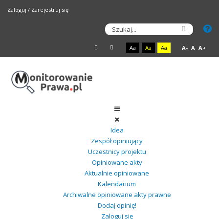
Zaloguj
/
Zarejestruj się
Aa
Aa
Aa
A-
A
A+
Idea
Zespół opiniujący
Uczestnicy projektu
Opiniowane akty
Aktualnie opiniowane
Kalendarium
Archiwalne opiniowane akty prawne
Dodaj opinię!
Zaloguj się