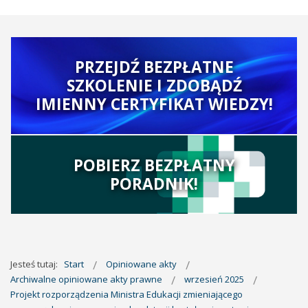
PRZEJDŹ BEZPŁATNE
SZKOLENIE I ZDOBĄDŹ
IMIENNY CERTYFIKAT WIEDZY!
POBIERZ BEZPŁATNY
PORADNIK!
Jesteś tutaj:
Start
Opiniowane akty
Archiwalne opiniowane akty prawne
wrzesień 2025
Projekt rozporządzenia Ministra Edukacji zmieniającego