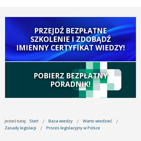
PRZEJDŹ BEZPŁATNE
SZKOLENIE I ZDOBĄDŹ
IMIENNY CERTYFIKAT WIEDZY!
POBIERZ BEZPŁATNY
PORADNIK!
Jesteś tutaj:
Start
Baza wiedzy
Warto wiedzieć
Zasady legislacji
Proces legislacyjny w Polsce