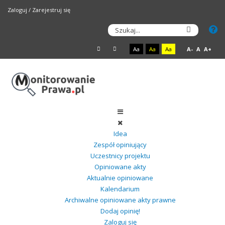
Zaloguj
/
Zarejestruj się
Aa
Aa
Aa
A-
A
A+
Idea
Zespół opiniujący
Uczestnicy projektu
Opiniowane akty
Aktualnie opiniowane
Kalendarium
Archiwalne opiniowane akty prawne
Dodaj opinię!
Zaloguj się