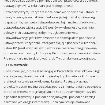
może podpisać ustawę z pominięciem tych przepisów albo zwrócić
ustawę Sejmowi, w celu usunięcia niedogodności.
Poza powyższym, Prezydent może odmówić podpisania ustawy i z
umotywowanym wnioskiem przekazać ją Sejmowi do ponownego
rozpatrzenia, tzw. weto ustawodawcze. Sejm może odrzucić weto
ustawodawcze większością 3/5 posłów (w obecności co najmniej
połowy z ich ustawowej liczby). Przegłosowanie weta
ustawodawczego jest równoznaczne z obowiązkiem podpisania
ustawy przez Prezydenta i zarządzenia jej ogłoszenie w Dzienniku
Ustaw RP. Jeżeli weto ustawodawcze nie zostanie przegłosowane,
proces ustawodawczy kończy się. Po ponownym uchwaleniu ustawy,
Prezydent nie może skierować jej do Trybunału Konstytucyjnego.
Podsumowanie
Podsumowując, proces legislacyjny w Polsce trwa stosunkowo długo.
Nie ulega wątpliwości, że jest on niezbędny do nadania końcowemu
efektowi - ustawie prawidłowego kształtu. Postępy prac nad
projektem ustaw można doglądać poprzez monitorowanie postępów
prac nad procesem legislacyjnym na stronach sejmowych, czy też
oglądanie transmisji z posiedzeń sejmowych i posiedzeń komisji,
emitowanych drogą internetową. Poza tym istnieje możliwość