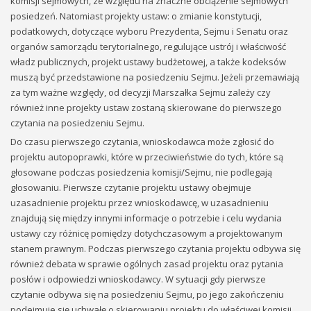
komisji sejmowych, ze względu na znaczne obciążenie sejmowych
posiedzeń. Natomiast projekty ustaw: o zmianie konstytucji,
podatkowych, dotyczące wyboru Prezydenta, Sejmu i Senatu oraz
organów samorządu terytorialnego, regulujące ustrój i właściwość
władz publicznych, projekt ustawy budżetowej, a także kodeksów
muszą być przedstawione na posiedzeniu Sejmu. Jeżeli przemawiają
za tym ważne względy, od decyzji Marszałka Sejmu zależy czy
również inne projekty ustaw zostaną skierowane do pierwszego
czytania na posiedzeniu Sejmu.
Do czasu pierwszego czytania, wnioskodawca może zgłosić do
projektu autopoprawki, które w przeciwieństwie do tych, które są
głosowane podczas posiedzenia komisji/Sejmu, nie podlegają
głosowaniu. Pierwsze czytanie projektu ustawy obejmuje
uzasadnienie projektu przez wnioskodawcę, w uzasadnieniu
znajdują się między innymi informacje o potrzebie i celu wydania
ustawy czy różnicę pomiędzy dotychczasowym a projektowanym
stanem prawnym. Podczas pierwszego czytania projektu odbywa się
również debata w sprawie ogólnych zasad projektu oraz pytania
posłów i odpowiedzi wnioskodawcy. W sytuacji gdy pierwsze
czytanie odbywa się na posiedzeniu Sejmu, po jego zakończeniu
podejmuje się uchwałę o skierowaniu projektu do właściwej komisji