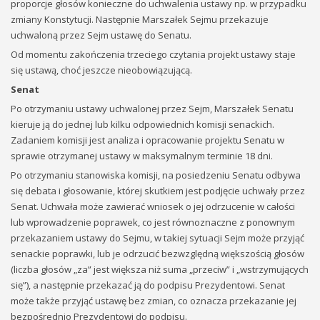
proporcje głosów konieczne do uchwalenia ustawy np. w przypadku
zmiany Konstytucji. Następnie Marszałek Sejmu przekazuje
uchwaloną przez Sejm ustawę do Senatu.
Od momentu zakończenia trzeciego czytania projekt ustawy staje
się ustawą, choć jeszcze nieobowiązującą.
Senat
Po otrzymaniu ustawy uchwalonej przez Sejm, Marszałek Senatu
kieruje ją do jednej lub kilku odpowiednich komisji senackich.
Zadaniem komisji jest analiza i opracowanie projektu Senatu w
sprawie otrzymanej ustawy w maksymalnym terminie 18 dni.
Po otrzymaniu stanowiska komisji, na posiedzeniu Senatu odbywa
się debata i głosowanie, której skutkiem jest podjęcie uchwały przez
Senat. Uchwała może zawierać wniosek o jej odrzucenie w całości
lub wprowadzenie poprawek, co jest równoznaczne z ponownym
przekazaniem ustawy do Sejmu, w takiej sytuacji Sejm może przyjąć
senackie poprawki, lub je odrzucić bezwzględną większością głosów
(liczba głosów „za” jest większa niż suma „przeciw” i „wstrzymujących
się”), a następnie przekazać ją do podpisu Prezydentowi. Senat
może także przyjąć ustawę bez zmian, co oznacza przekazanie jej
bezpośrednio Prezydentowi do podpisu.