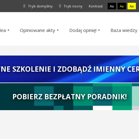
Tryb domyślny
Tryb nocny
Kontrast
Aa
Aa
Aa
dea
Opiniowane akty
Dodaj opinię!
Baza wiedzy
TNE SZKOLENIE I ZDOBĄDŹ IMIENNY CER
POBIERZ BEZPŁATNY PORADNIK!