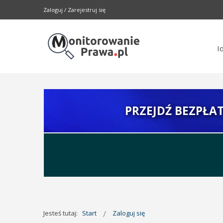
Zaloguj
/
Zarejestruj się
I
PRZEJDŹ BEZPŁA
Jesteś tutaj:
Start
Zaloguj się