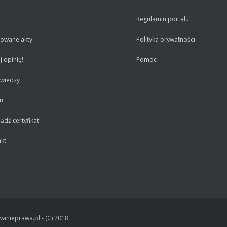
Regulamin portalu
iowane akty
Polityka prywatności
 opinię!
Pomoc
 wiedzy
m
dź certyfikat!
kt
anieprawa.pl - (C) 2018