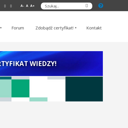
A-
A
A+
Forum
Zdobądź certyfikat!
Kontakt
TYFIKAT WIEDZY!