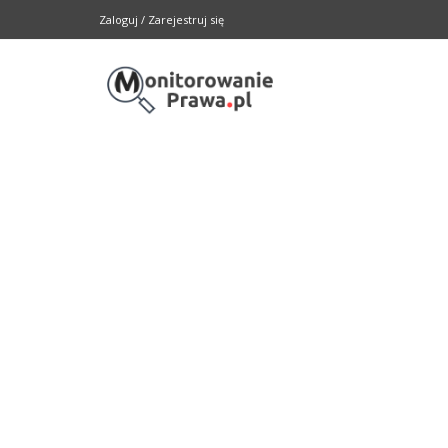
Zaloguj
/
Zarejestruj się