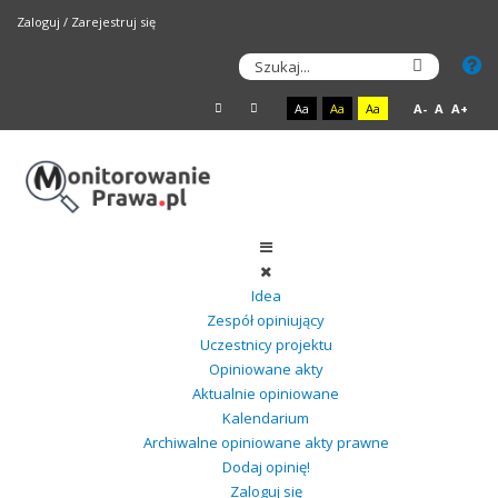
Zaloguj
/
Zarejestruj się
Aa
Aa
Aa
A-
A
A+
Idea
Zespół opiniujący
Uczestnicy projektu
Opiniowane akty
Aktualnie opiniowane
Kalendarium
Archiwalne opiniowane akty prawne
Dodaj opinię!
Zaloguj się