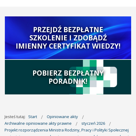
PRZEJDŹ BEZPŁATNE
SZKOLENIE I ZDOBĄDŹ
IMIENNY CERTYFIKAT WIEDZY!
POBIERZ BEZPŁATNY
PORADNIK!
Jesteś tutaj:
Start
Opiniowane akty
Archiwalne opiniowane akty prawne
styczeń 2026
Projekt rozporządzenia Ministra Rodziny, Pracy i Polityki Społecznej