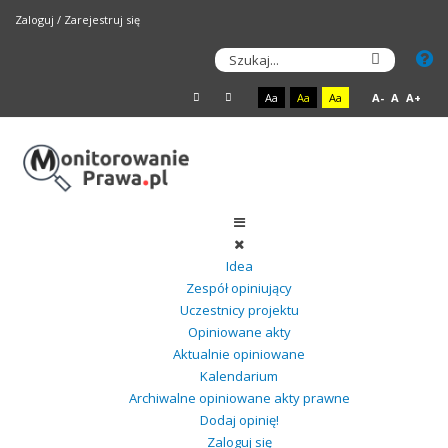
Zaloguj
/
Zarejestruj się
Aa
Aa
Aa
A-
A
A+
Idea
Zespół opiniujący
Uczestnicy projektu
Opiniowane akty
Aktualnie opiniowane
Kalendarium
Archiwalne opiniowane akty prawne
Dodaj opinię!
Zaloguj się