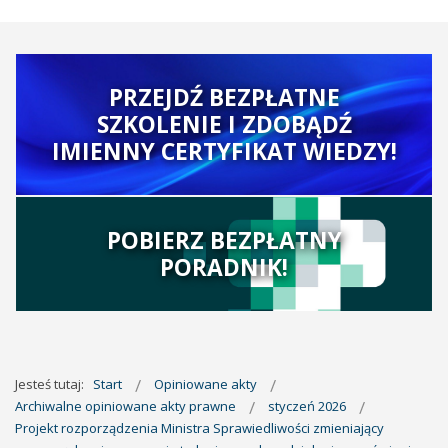
PRZEJDŹ BEZPŁATNE
SZKOLENIE I ZDOBĄDŹ
IMIENNY CERTYFIKAT WIEDZY!
POBIERZ BEZPŁATNY
PORADNIK!
Jesteś tutaj:
Start
Opiniowane akty
Archiwalne opiniowane akty prawne
styczeń 2026
Projekt rozporządzenia Ministra Sprawiedliwości zmieniający