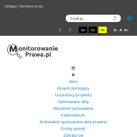
Zaloguj
/
Zarejestruj się
Aa
Aa
Aa
A-
A
A+
Idea
Zespół opiniujący
Uczestnicy projektu
Opiniowane akty
Aktualnie opiniowane
Kalendarium
Archiwalne opiniowane akty prawne
Dodaj opinię!
Zaloguj się