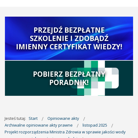
PRZEJDŹ BEZPŁATNE
SZKOLENIE I ZDOBĄDŹ
IMIENNY CERTYFIKAT WIEDZY!
POBIERZ BEZPŁATNY
PORADNIK!
Jesteś tutaj:
Start
Opiniowane akty
Archiwalne opiniowane akty prawne
listopad 2025
Projekt rozporządzenia Ministra Zdrowia w sprawie jakości wody