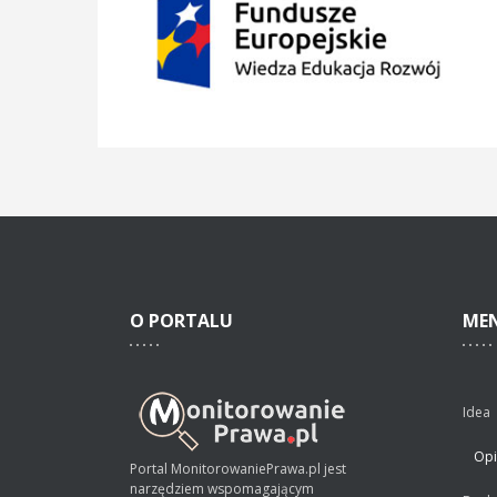
O
PORTALU
ME
Idea
Opi
Portal MonitorowaniePrawa.pl jest
narzędziem wspomagającym