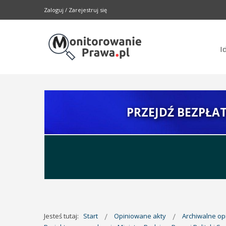
Zaloguj
/
Zarejestruj się
I
PRZEJDŹ BEZPŁA
Jesteś tutaj:
Start
Opiniowane akty
Archiwalne o