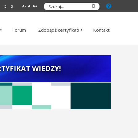
A-
A
A+
Forum
Zdobądź certyfikat!
Kontakt
TYFIKAT WIEDZY!