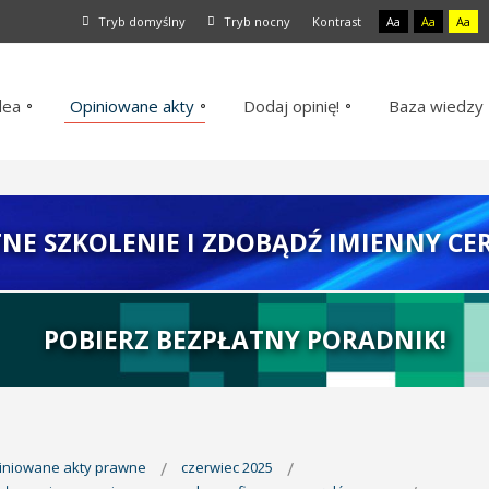
Tryb domyślny
Tryb nocny
Kontrast
Aa
Aa
Aa
dea
Opiniowane akty
Dodaj opinię!
Baza wiedzy
TNE SZKOLENIE I ZDOBĄDŹ IMIENNY CER
POBIERZ BEZPŁATNY PORADNIK!
piniowane akty prawne
czerwiec 2025