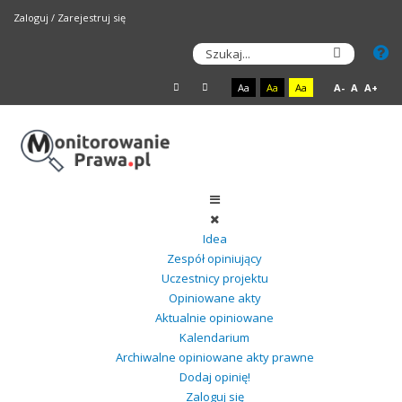
Zaloguj
/
Zarejestruj się
Aa
Aa
Aa
A-
A
A+
Idea
Zespół opiniujący
Uczestnicy projektu
Opiniowane akty
Aktualnie opiniowane
Kalendarium
Archiwalne opiniowane akty prawne
Dodaj opinię!
Zaloguj się