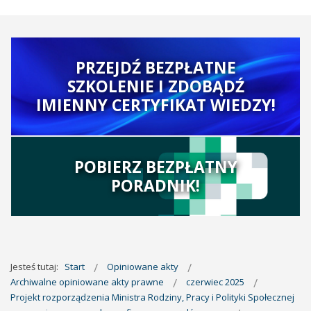
PRZEJDŹ BEZPŁATNE
SZKOLENIE I ZDOBĄDŹ
IMIENNY CERTYFIKAT WIEDZY!
POBIERZ BEZPŁATNY
PORADNIK!
Jesteś tutaj:
Start
Opiniowane akty
Archiwalne opiniowane akty prawne
czerwiec 2025
Projekt rozporządzenia Ministra Rodziny, Pracy i Polityki Społecznej