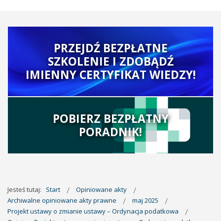
PRZEJDŹ BEZPŁATNE
SZKOLENIE I ZDOBĄDŹ
IMIENNY CERTYFIKAT WIEDZY!
POBIERZ BEZPŁATNY
PORADNIK!
Jesteś tutaj:
Start
Opiniowane akty
Archiwalne opiniowane akty prawne
maj 2025
Projekt ustawy o zmianie ustawy – Ordynacja podatkowa