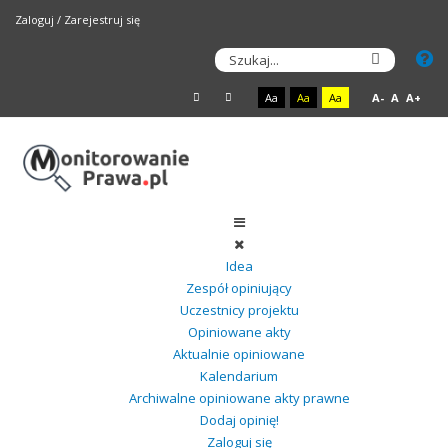
Zaloguj
/
Zarejestruj się
Aa
Aa
Aa
A-
A
A+
Idea
Zespół opiniujący
Uczestnicy projektu
Opiniowane akty
Aktualnie opiniowane
Kalendarium
Archiwalne opiniowane akty prawne
Dodaj opinię!
Zaloguj się