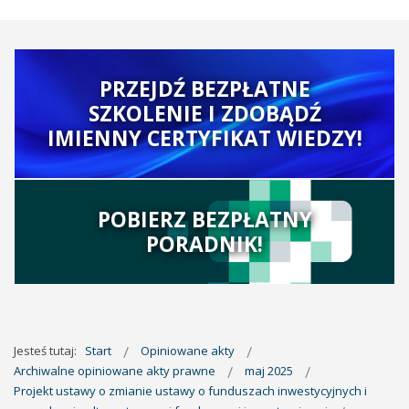
PRZEJDŹ BEZPŁATNE
SZKOLENIE I ZDOBĄDŹ
IMIENNY CERTYFIKAT WIEDZY!
POBIERZ BEZPŁATNY
PORADNIK!
Jesteś tutaj:
Start
Opiniowane akty
Archiwalne opiniowane akty prawne
maj 2025
Projekt ustawy o zmianie ustawy o funduszach inwestycyjnych i