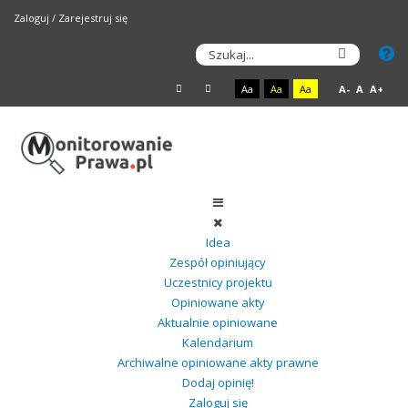
Zaloguj
/
Zarejestruj się
Aa
Aa
Aa
A-
A
A+
Idea
Zespół opiniujący
Uczestnicy projektu
Opiniowane akty
Aktualnie opiniowane
Kalendarium
Archiwalne opiniowane akty prawne
Dodaj opinię!
Zaloguj się