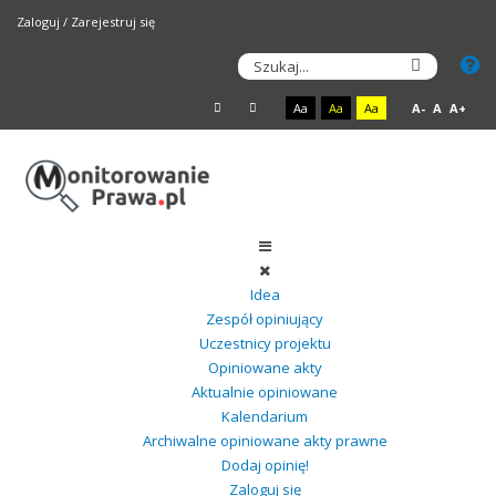
Zaloguj
/
Zarejestruj się
Aa
Aa
Aa
A-
A
A+
Idea
Zespół opiniujący
Uczestnicy projektu
Opiniowane akty
Aktualnie opiniowane
Kalendarium
Archiwalne opiniowane akty prawne
Dodaj opinię!
Zaloguj się