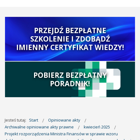
PRZEJDŹ BEZPŁATNE
SZKOLENIE I ZDOBĄDŹ
IMIENNY CERTYFIKAT WIEDZY!
POBIERZ BEZPŁATNY
PORADNIK!
Jesteś tutaj:
Start
Opiniowane akty
Archiwalne opiniowane akty prawne
kwiecień 2025
Projekt rozporządzenia Ministra Finansów w sprawie wzoru