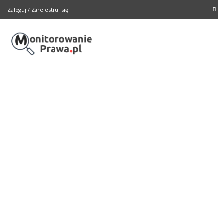
Zaloguj
/
Zarejestruj się