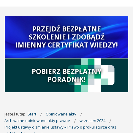
PRZEJDŹ BEZPŁATNE
SZKOLENIE I ZDOBĄDŹ
IMIENNY CERTYFIKAT WIEDZY!
POBIERZ BEZPŁATNY
PORADNIK!
Jesteś tutaj:
Start
Opiniowane akty
Archiwalne opiniowane akty prawne
wrzesień 2024
Projekt ustawy o zmianie ustawy – Prawo o prokuraturze oraz