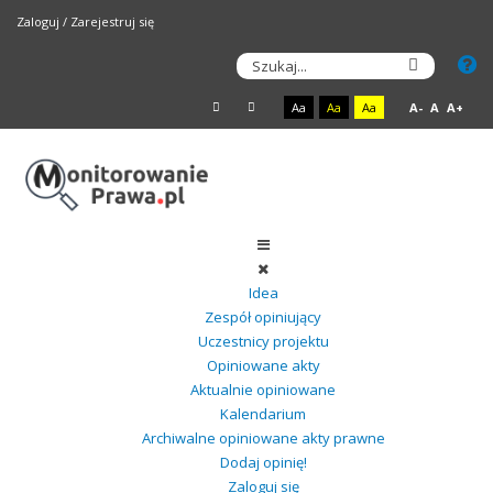
Zaloguj
/
Zarejestruj się
Aa
Aa
Aa
A-
A
A+
Idea
Zespół opiniujący
Uczestnicy projektu
Opiniowane akty
Aktualnie opiniowane
Kalendarium
Archiwalne opiniowane akty prawne
Dodaj opinię!
Zaloguj się