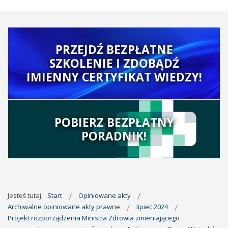
PRZEJDŹ BEZPŁATNE
SZKOLENIE I ZDOBĄDŹ
IMIENNY CERTYFIKAT WIEDZY!
POBIERZ BEZPŁATNY
PORADNIK!
Jesteś tutaj:
Start
Opiniowane akty
Archiwalne opiniowane akty prawne
lipiec 2024
Projekt rozporządzenia Ministra Zdrowia zmieniającego