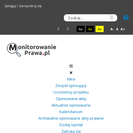
Zaloguj
/
Zarejestruj się
Aa
Aa
Aa
A-
A
A+
Idea
Zespół opiniujący
Uczestnicy projektu
Opiniowane akty
Aktualnie opiniowane
Kalendarium
Archiwalne opiniowane akty prawne
Dodaj opinię!
Zaloguj się