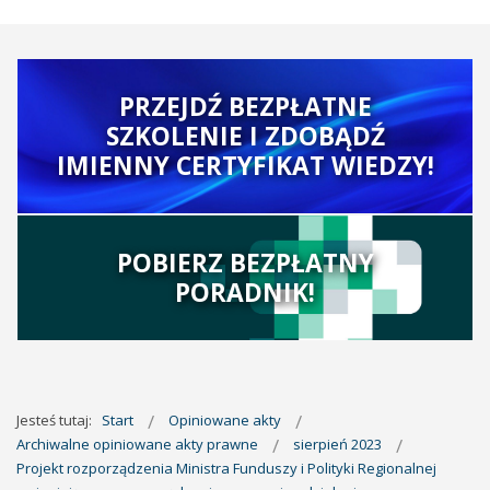
PRZEJDŹ BEZPŁATNE
SZKOLENIE I ZDOBĄDŹ
IMIENNY CERTYFIKAT WIEDZY!
POBIERZ BEZPŁATNY
PORADNIK!
Jesteś tutaj:
Start
Opiniowane akty
Archiwalne opiniowane akty prawne
sierpień 2023
Projekt rozporządzenia Ministra Funduszy i Polityki Regionalnej