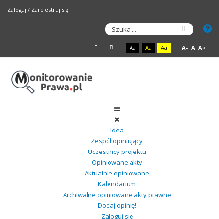
Zaloguj
/
Zarejestruj się
Aa
Aa
Aa
A-
A
A+
Idea
Zespół opiniujący
Uczestnicy projektu
Opiniowane akty
Aktualnie opiniowane
Kalendarium
Archiwalne opiniowane akty prawne
Dodaj opinię!
Zaloguj się