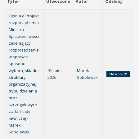
Tytuł
Utworzono
Autor
Odsłony
Opinia o Projekt
rozporządzenia
Ministra
Sprawiedliwości
zmieniający
rozporządzenie
w sprawie
sposobu
wyboru, składu i
05 lipiec
Marek
Odsłon: 21
struktury
2026
Sobolewski
organizacyjnej,
trybu działania
oraz
szczegółowych
zadań rady
ławniczej -
Marek
Sobolewski