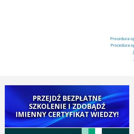
Procedura o
Procedura op
PRZEJDŹ BEZPŁATNE
SZKOLENIE I ZDOBĄDŹ
IMIENNY CERTYFIKAT WIEDZY!