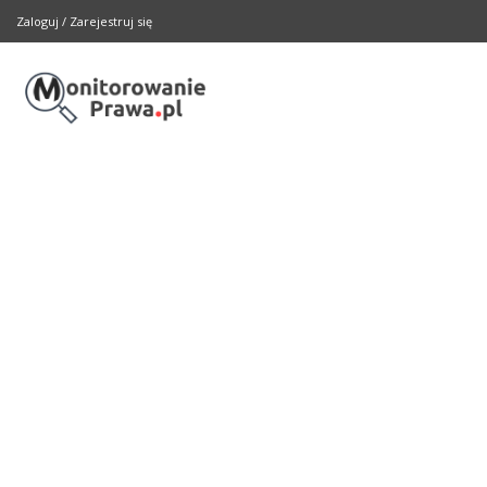
Zaloguj
/
Zarejestruj się