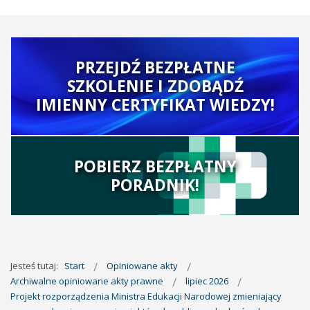
PRZEJDŹ BEZPŁATNE
SZKOLENIE I ZDOBĄDŹ
IMIENNY CERTYFIKAT WIEDZY!
POBIERZ BEZPŁATNY
PORADNIK!
Jesteś tutaj:
Start
Opiniowane akty
Archiwalne opiniowane akty prawne
lipiec 2026
Projekt rozporządzenia Ministra Edukacji Narodowej zmieniający