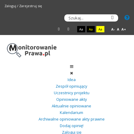
Zaloguj
/
Zarejestruj się
Aa
Aa
Aa
A-
A
A+
Idea
Zespół opiniujący
Uczestnicy projektu
Opiniowane akty
Aktualnie opiniowane
Kalendarium
Archiwalne opiniowane akty prawne
Dodaj opinię!
Zaloguj się