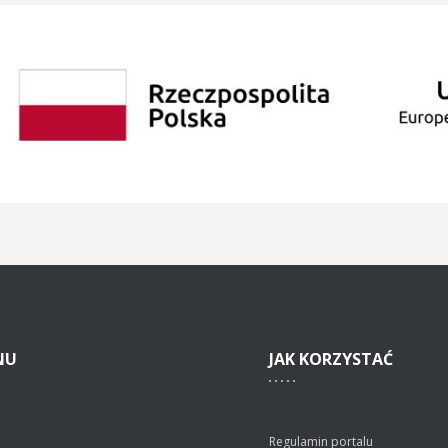
NU
JAK
KORZYSTAĆ
Regulamin portalu