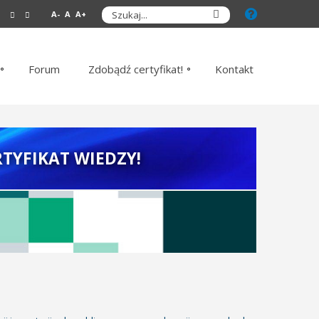
A-
A
A+
Forum
Zdobądź certyfikat!
Kontakt
TYFIKAT WIEDZY!