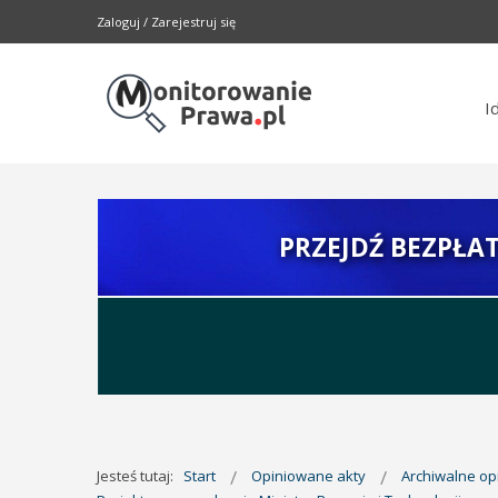
Zaloguj
/
Zarejestruj się
I
PRZEJDŹ BEZPŁA
Jesteś tutaj:
Start
Opiniowane akty
Archiwalne o