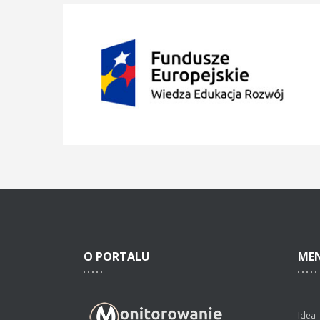
O
PORTALU
ME
Idea