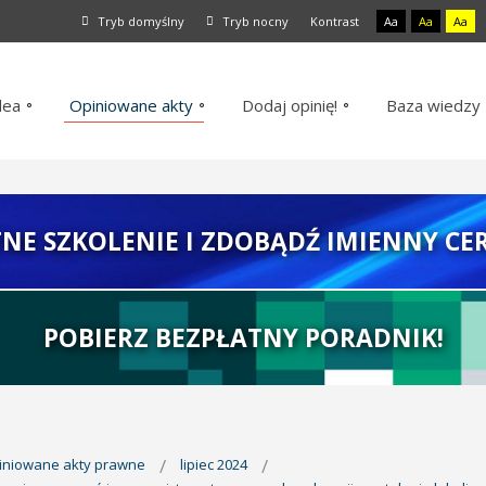
Tryb domyślny
Tryb nocny
Kontrast
Aa
Aa
Aa
dea
Opiniowane akty
Dodaj opinię!
Baza wiedzy
TNE SZKOLENIE I ZDOBĄDŹ IMIENNY CER
POBIERZ BEZPŁATNY PORADNIK!
piniowane akty prawne
lipiec 2024