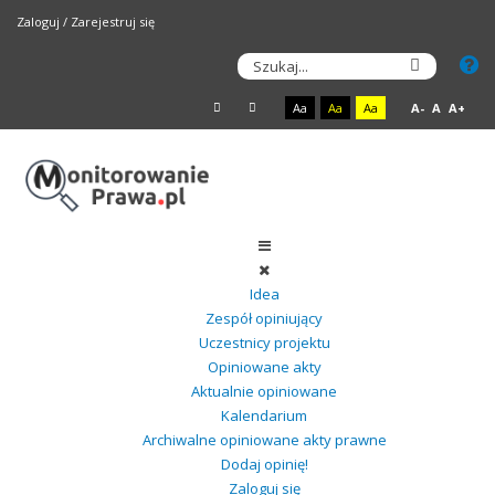
Zaloguj
/
Zarejestruj się
Aa
Aa
Aa
A-
A
A+
Idea
Zespół opiniujący
Uczestnicy projektu
Opiniowane akty
Aktualnie opiniowane
Kalendarium
Archiwalne opiniowane akty prawne
Dodaj opinię!
Zaloguj się