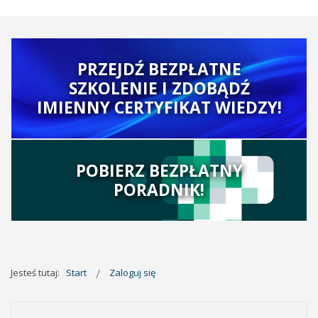
PRZEJDŹ BEZPŁATNE
SZKOLENIE I ZDOBĄDŹ
IMIENNY CERTYFIKAT WIEDZY!
POBIERZ BEZPŁATNY
PORADNIK!
Jesteś tutaj:
Start
Zaloguj się