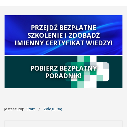
PRZEJDŹ BEZPŁATNE
SZKOLENIE I ZDOBĄDŹ
IMIENNY CERTYFIKAT WIEDZY!
POBIERZ BEZPŁATNY
PORADNIK!
Jesteś tutaj:
Start
Zaloguj się