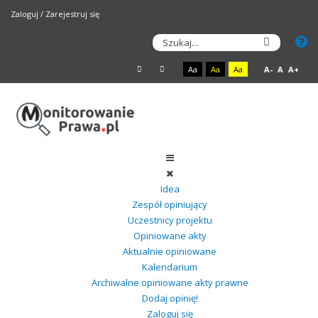
Zaloguj
/
Zarejestruj się
Aa
Aa
Aa
A-
A
A+
Idea
Zespół opiniujący
Uczestnicy projektu
Opiniowane akty
Aktualnie opiniowane
Kalendarium
Archiwalne opiniowane akty prawne
Dodaj opinię!
Zaloguj się