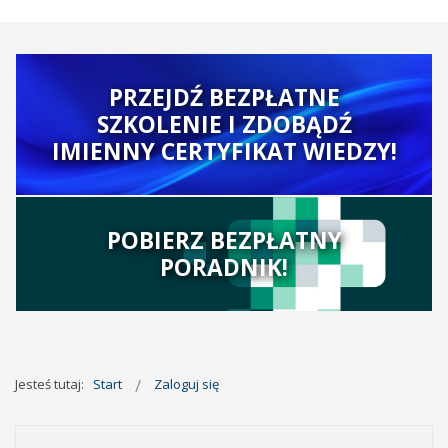
PRZEJDŹ BEZPŁATNE
SZKOLENIE I ZDOBĄDŹ
IMIENNY CERTYFIKAT WIEDZY!
POBIERZ BEZPŁATNY
PORADNIK!
Jesteś tutaj:
Start
Zaloguj się