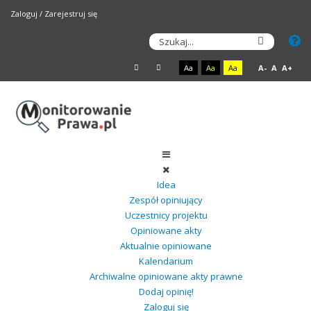
Zaloguj
/
Zarejestruj się
Aa
Aa
Aa
A-
A
A+
Idea
Zespół opiniujący
Uczestnicy projektu
Opiniowane akty
Aktualnie opiniowane
Kalendarium
Archiwalne opiniowane akty prawne
Dodaj opinię!
Zaloguj się