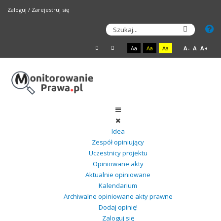
Zaloguj
/
Zarejestruj się
Aa
Aa
Aa
A-
A
A+
Idea
Zespół opiniujący
Uczestnicy projektu
Opiniowane akty
Aktualnie opiniowane
Kalendarium
Archiwalne opiniowane akty prawne
Dodaj opinię!
Zaloguj się