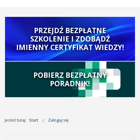
PRZEJDŹ BEZPŁATNE
SZKOLENIE I ZDOBĄDŹ
IMIENNY CERTYFIKAT WIEDZY!
POBIERZ BEZPŁATNY
PORADNIK!
Jesteś tutaj:
Start
Zaloguj się