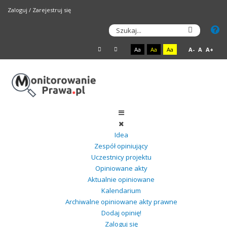
Zaloguj
/
Zarejestruj się
Aa
Aa
Aa
A-
A
A+
Idea
Zespół opiniujący
Uczestnicy projektu
Opiniowane akty
Aktualnie opiniowane
Kalendarium
Archiwalne opiniowane akty prawne
Dodaj opinię!
Zaloguj się