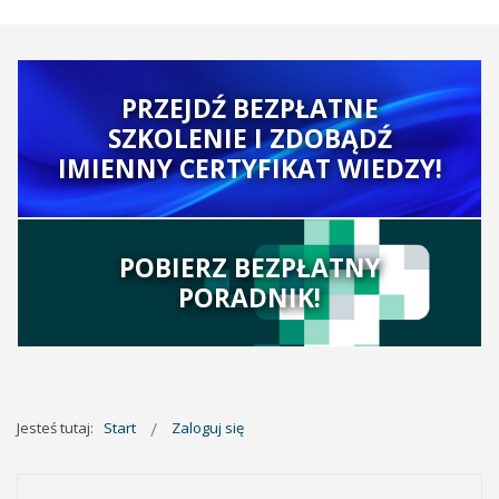
PRZEJDŹ BEZPŁATNE
SZKOLENIE I ZDOBĄDŹ
IMIENNY CERTYFIKAT WIEDZY!
POBIERZ BEZPŁATNY
PORADNIK!
Jesteś tutaj:
Start
Zaloguj się